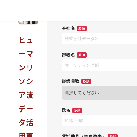
ィー
様
Skip
to
会社名
必須
content
ヒュ
ーマ
部署名
必須
ンリ
ソシ
従業員数
必須
ア流
デー
氏名
必須
タ活
用事
電話番号
（半角数字）
必須