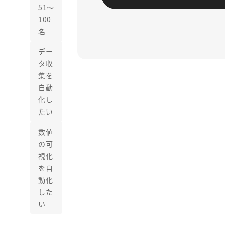
51〜
100
名
デー
タ収
集を
自動
化し
たい
数値
の可
視化
を自
動化
した
い