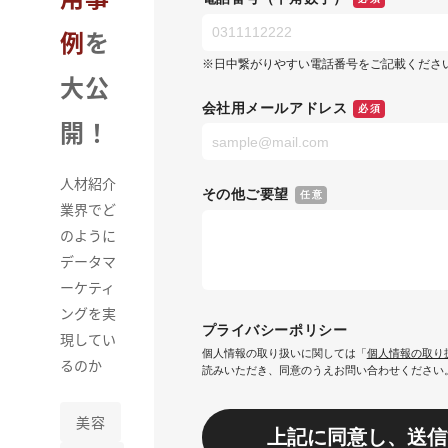
例
を
※日中繋がりやすい電話番号をご記載くださ
大公
会社用メールアドレス
必須
開！
人材紹介
その他ご要望
任意
業界でど
のように
データマ
ーケティ
ングを実
プライバシーポリシー
現してい
個人情報の取り扱いに関しては「
個人情報の取り
るのか
読みいただき、同意のうえお問い合わせください
美容
上記に同意し、送信